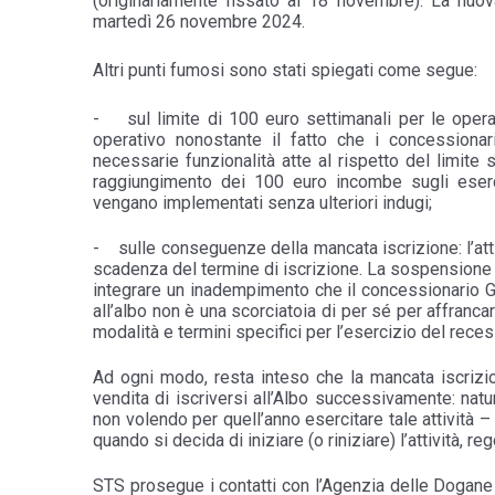
(originariamente fissato al 18 novembre). La nuova
martedì 26 novembre 2024.
Altri punti fumosi sono stati spiegati come segue:
- sul limite di 100 euro settimanali per le operazio
operativo nonostante il fatto che i concessiona
necessarie funzionalità atte al rispetto del limite 
raggiungimento dei 100 euro incombe sugli eserc
vengano implementati senza ulteriori indugi;
- sulle conseguenze della mancata iscrizione: l’atti
scadenza del termine di iscrizione. La sospensione de
integrare un inadempimento che il concessionario GA
all’albo non è una scorciatoia di per sé per affranc
modalità e termini specifici per l’esercizio del rece
Ad ogni modo, resta inteso che la mancata iscrizi
vendita di iscriversi all’Albo successivamente: nat
non volendo per quell’anno esercitare tale attività 
quando si decida di iniziare (o riniziare) l’attività, re
STS prosegue i contatti con l’Agenzia delle Dogane 