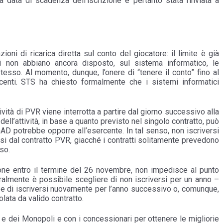
 data di scadenza dell’iscrizione è pertanto stata rinviata a
ni di ricarica diretta sul conto del giocatore: il limite è già
ri non abbiano ancora disposto, sul sistema informatico, le
stesso. Al momento, dunque, l’onere di “tenere il conto” fino al
enti. STS ha chiesto formalmente che i sistemi informatici
vità di PVR viene interrotta a partire dal giorno successivo alla
ll’attività, in base a quanto previsto nel singolo contratto, può
D potrebbe opporre all’esercente. In tal senso, non iscriversi
arsi dal contratto PVR, giacché i contratti solitamente prevedono
sso.
one entro il termine del 26 novembre, non impedisce al punto
uralmente è possibile scegliere di non iscriversi per un anno –
– e di iscriversi nuovamente per l’anno successivo o, comunque,
golata da valido contratto.
e dei Monopoli e con i concessionari per ottenere le migliorie